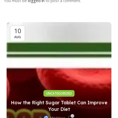
You must be
logged in
to post a comment.
10
AUG
UNCATEGORIZED
How the Right Sugar Tablet Can Improve
Your Diet
0
Meddrop