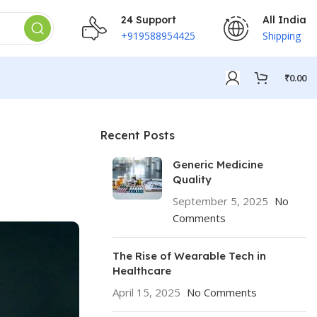
24 Support
All India
+919588954425
Shipping
₹
0.00
Recent Posts
Generic Medicine
Quality
September 5, 2025
No
Comments
The Rise of Wearable Tech in
Healthcare
April 15, 2025
No Comments