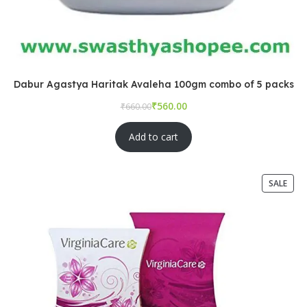
Dabur Agastya Haritak Avaleha 100gm combo of 5 packs
₹
₹
Add to cart
SALE