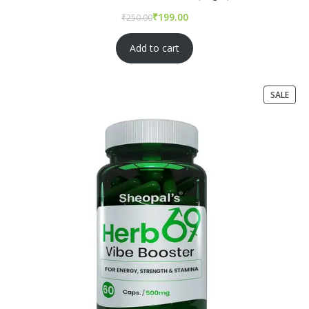
₹
₹
Add to cart
SALE