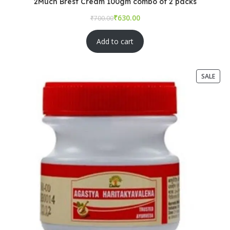
2Much Brest Cream 100gm combo of 2 packs
₹
₹
Add to cart
SALE