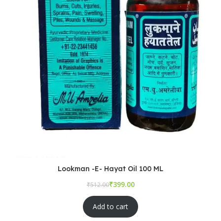
Lookman -E- Hayat Oil 100 ML
₹
₹
Add to cart