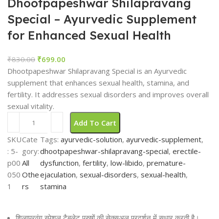
Dhootpapeshwar Shilapravang
Special – Ayurvedic Supplement
for Enhanced Sexual Health
₹
830.00
₹
699.00
Dhootpapeshwar Shilapravang Special is an Ayurvedic
supplement that enhances sexual health, stamina, and
fertility. It addresses sexual disorders and improves overall
sexual vitality.
Add To Cart
SKU
Cate
Tags:
ayurvedic-solution
, 
ayurvedic-supplement
, 
:
5-
gory:
dhootpapeshwar-shilapravang-special
, 
erectile-
p00
All
dysfunction
, 
fertility
, 
low-libido
, 
premature-
050
Othe
ejaculation
, 
sexual-disorders
, 
sexual-health
, 
1
rs
stamina
शिलाप्रवंग स्पेशल टैबलेट पुरुषों की सेक्सुअल प्रदर्शन में सुधार करती है।