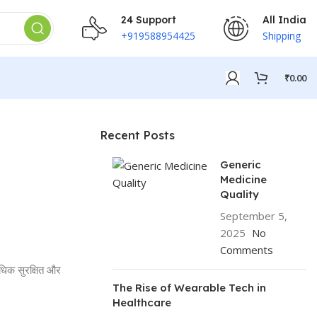
24 Support
All India
+919588954425
Shipping
₹
0.00
Recent Posts
Generic
Medicine
Quality
September 5,
2025
No
Comments
अधिक सुरक्षित और
The Rise of Wearable Tech in
Healthcare