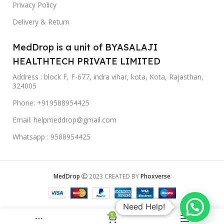
Privacy Policy
Delivery & Return
MedDrop is a unit of BYASALAJI
HEALTHTECH PRIVATE LIMITED
Address : block F, F-677, indra vihar, kota, Kota, Rajasthan,
324005
Phone: +919588954425
Email: helpmeddrop@gmail.com
Whatsapp : 9588954425
MedDrop
2023 CREATED BY
Phoxverse
Need Help!
0