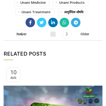
Unani Medicine
Unani Products
Unani Treatment
आयुर्वेदिक औषधि
Newer
Older
RELATED POSTS
10
AUG