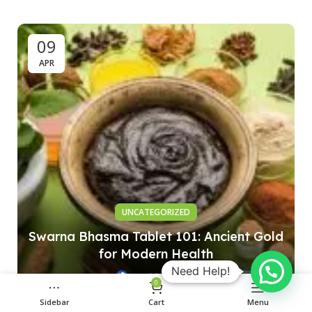
09
APR
UNCATEGORIZED
Swarna Bhasma Tablet 101: Ancient Gold
for Modern Health
Need Help!
0
Meddrop
0
Sidebar
Cart
Menu