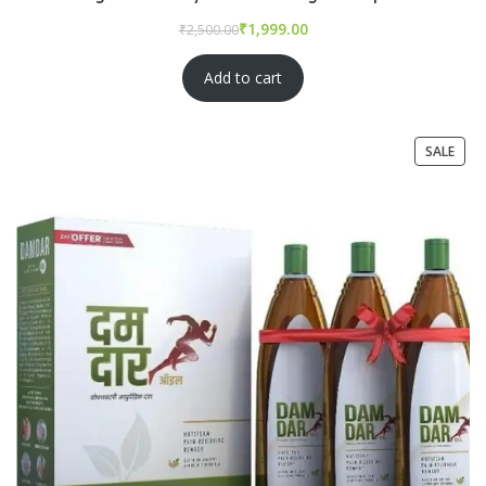
₹
₹
Add to cart
SALE