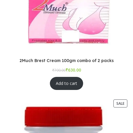
2Much Brest Cream 100gm combo of 2 packs
₹
₹
Add to cart
SALE