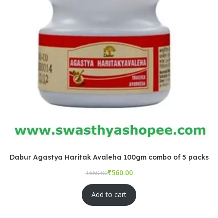
Dabur Agastya Haritak Avaleha 100gm combo of 5 packs
₹
₹
Add to cart