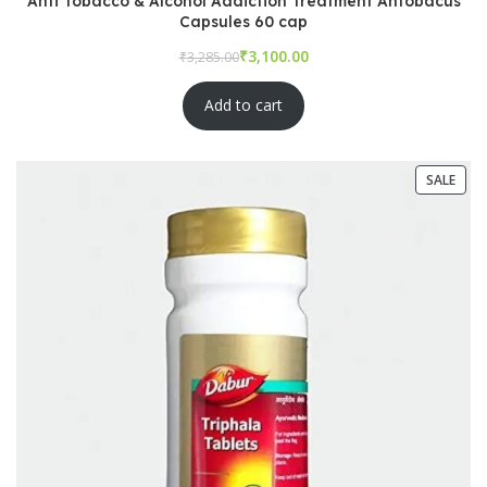
Anti Tobacco & Alcohol Addiction Treatment Antobacus
Capsules 60 cap
₹
₹
Add to cart
SALE