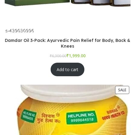
Damdar Oil 3-Pack: Ayurvedic Pain Relief for Body, Back &
Knees
₹
₹
Add to cart
SALE