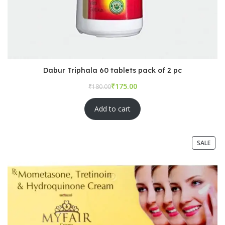
Dabur Triphala 60 tablets pack of 2 pc
₹
₹
Add to cart
SALE