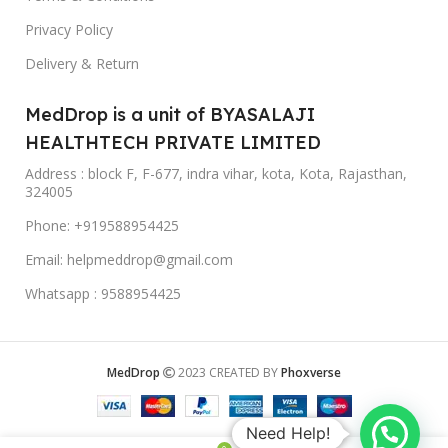
Privacy Policy
Delivery & Return
MedDrop is a unit of BYASALAJI
HEALTHTECH PRIVATE LIMITED
Address : block F, F-677, indra vihar, kota, Kota, Rajasthan,
324005
Phone: +919588954425
Email: helpmeddrop@gmail.com
Whatsapp : 9588954425
MedDrop
2023 CREATED BY
Phoxverse
Need Help!