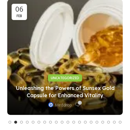
06
FEB
UNCATEGORIZED
Unleashing the Powers of Sunsex Gold
Capsule for Enhanced Vitality
0
Meddrop