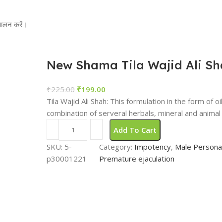
 पालन करें।
New Shama Tila Wajid Ali Sh
₹
225.00
₹
199.00
Tila Wajid Ali Shah: This formulation in the form of oil
combination of serveral herbals, mineral and animal
Add To Cart
SKU:
5-
Category:
Impotency
, 
Male Persona
p30001221
Premature ejaculation