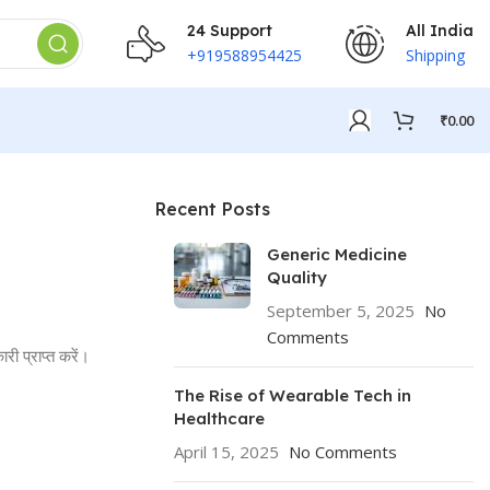
24 Support
All India
+919588954425
Shipping
₹
0.00
Recent Posts
Generic Medicine
Quality
September 5, 2025
No
Comments
री प्राप्त करें।
The Rise of Wearable Tech in
Healthcare
April 15, 2025
No Comments