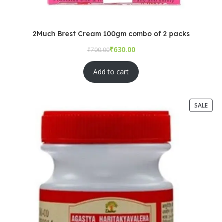
2Much Brest Cream 100gm combo of 2 packs
₹
₹
Add to cart
SALE