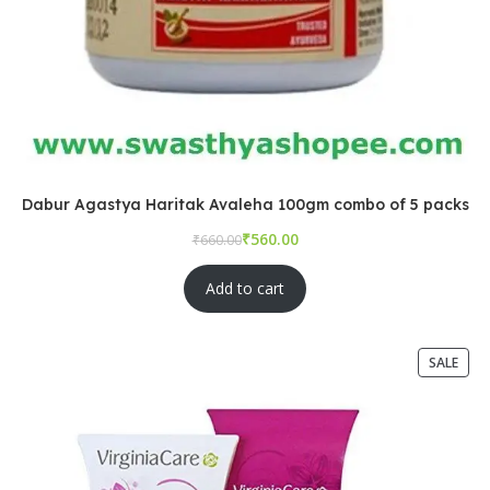
Dabur Agastya Haritak Avaleha 100gm combo of 5 packs
₹
₹
Add to cart
SALE