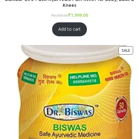
Knees
₹
₹
Add to cart
SALE